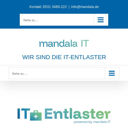
Zum
Kontakt:
0531 3489-222
|
info@mandala.de
Inhalt
springen
Gehe zu ...
WIR SIND DIE IT-ENTLASTER
Gehe zu ...