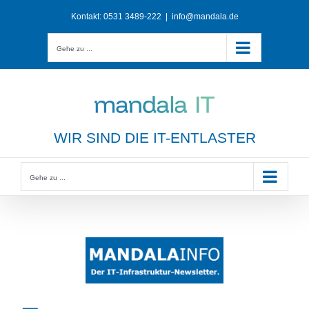
Zum
Kontakt:
0531 3489-222
|
info@mandala.de
Inhalt
springen
Gehe zu ...
WIR SIND DIE IT-ENTLASTER
Gehe zu ...