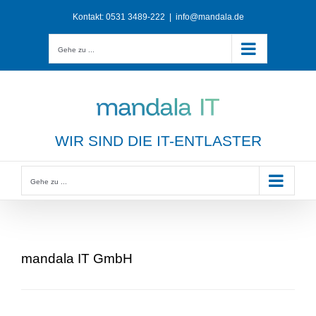
Zum
Kontakt:
0531 3489-222
|
info@mandala.de
Inhalt
springen
Gehe zu ...
WIR SIND DIE IT-ENTLASTER
Gehe zu ...
mandala IT GmbH