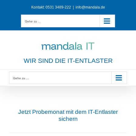
Zum
Kontakt:
0531 3489-222
|
info@mandala.de
Inhalt
springen
Gehe zu ...
WIR SIND DIE IT-ENTLASTER
Gehe zu ...
Jetzt Probemonat mit dem IT-Entlaster
sichern