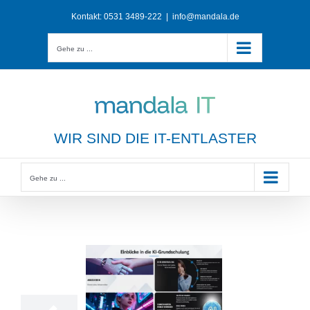
Zum
Kontakt:
0531 3489-222
|
info@mandala.de
Inhalt
springen
Gehe zu ...
WIR SIND DIE IT-ENTLASTER
Gehe zu ...
3
08, 2026