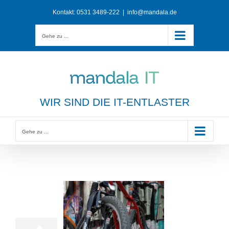
Zum
Kontakt:
0531 3489-222
|
info@mandala.de
Inhalt
springen
Gehe zu ...
WIR SIND DIE IT-ENTLASTER
Gehe zu ...
26
08, 2019