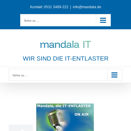
Zum
Kontakt:
0531 3489-222
|
info@mandala.de
Inhalt
springen
Gehe zu ...
WIR SIND DIE IT-ENTLASTER
Gehe zu ...
12
11, 2020