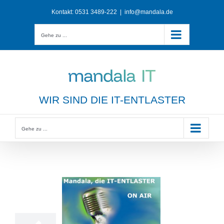
Zum
Kontakt:
0531 3489-222
|
info@mandala.de
Inhalt
springen
Gehe zu ...
WIR SIND DIE IT-ENTLASTER
Gehe zu ...
12
11, 2020