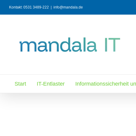
Zum
Kontakt:
0531 3489-222
|
info@mandala.de
Inhalt
springen
Start
IT-Entlaster
Informationssicherheit u