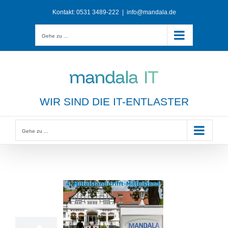
Zum
Kontakt:
0531 3489-222
|
info@mandala.de
Inhalt
springen
Gehe zu ...
WIR SIND DIE IT-ENTLASTER
Gehe zu ...
11
10, 2022