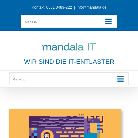
Zum
Kontakt:
0531 3489-222
|
info@mandala.de
Inhalt
springen
Gehe zu ...
WIR SIND DIE IT-ENTLASTER
Gehe zu ...